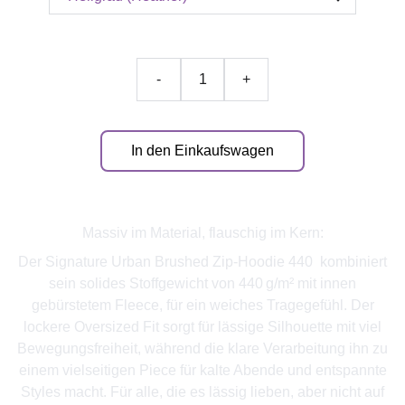
-
+
In den Einkaufswagen
Massiv im Material, flauschig im Kern:
Der Signature Urban Brushed Zip-Hoodie 440 kombiniert
sein solides Stoffgewicht von 440 g/m² mit innen
gebürstetem Fleece, für ein weiches Tragegefühl. Der
lockere Oversized Fit sorgt für lässige Silhouette mit viel
Bewegungsfreiheit, während die klare Verarbeitung ihn zu
einem vielseitigen Piece für kalte Abende und entspannte
Styles macht. Für alle, die es lässig lieben, aber nicht auf