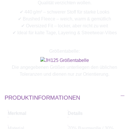
Qualität verzichten wollen.
✔ 440 g/m² – schwerer Stoff für starke Looks
✔ Brushed Fleece – weich, warm & gemütlich
✔ Oversized Fit – locker, aber nicht zu weit
✔ Ideal für kalte Tage, Layering & Streetwear-Vibes
Größentabelle:
Die angegebenen Größen unterliegen den üblichen
Toleranzen und dienen nur zur Orientierung.
PRODUKTINFORMATIONEN
Merkmal
Details
Material
70% Baumwolle / 30%