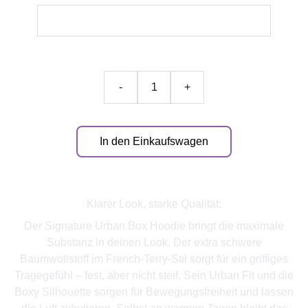
-
+
In den Einkaufswagen
Klarer Look, starke Qualität:
Der Signature Urban Box Hoodie bringt die maximale
Substanz in deinen Look. Der extra schwere
Baumwollstoff im French-Terry-Stil sorgt für ein griffiges
Tragegefühl – fest, aber nicht steif. Sein Urban Fit und die
Boxy Silhouette sorgen für Bewegungsfreiheit und lassen