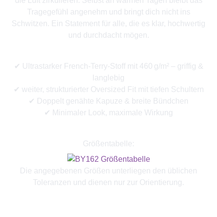
die Luft zirkulieren. Selbst an warmen Tagen bleibt das
Tragegefühl angenehm und bringt dich nicht ins
Schwitzen. Ein Statement für alle, die es klar, hochwertig
und durchdacht mögen.
✔ Ultrastarker French-Terry-Stoff mit 460 g/m² – griffig &
langlebig
✔ weiter, strukturierter Oversized Fit mit tiefen Schultern
✔ Doppelt genähte Kapuze & breite Bündchen
✔ Minimaler Look, maximale Wirkung
Größentabelle:
Die angegebenen Größen unterliegen den üblichen
Toleranzen und dienen nur zur Orientierung.