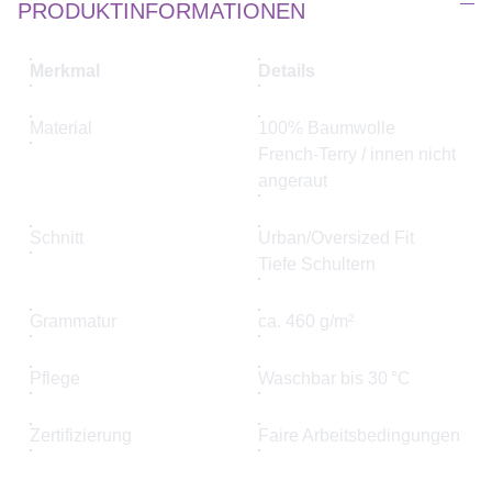
PRODUKTINFORMATIONEN
Merkmal
Details
Material
100% Baumwolle
French-Terry / innen nicht
angeraut
Schnitt
Urban/Oversized Fit
Tiefe Schultern
Grammatur
ca. 460 g/m²
Pflege
Waschbar bis 30 °C
Zertifizierung
Faire Arbeitsbedingungen